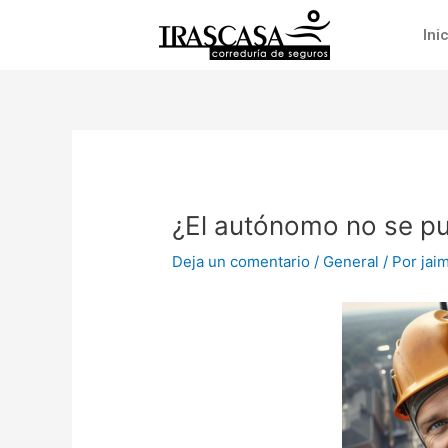
Ir
Navegación
al
de
Ini
contenido
entradas
¿El autónomo no se p
Deja un comentario
/
General
/ Por
jai