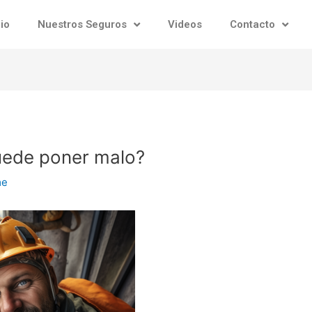
cio
Nuestros Seguros
Videos
Contacto
uede poner malo?
me