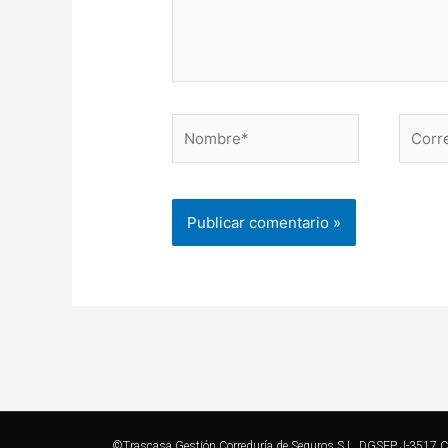
Nombre*
Correo
electr
©Trascasa Gestión Correduría de Seguros S.L. DGSFP J-3517 Cont