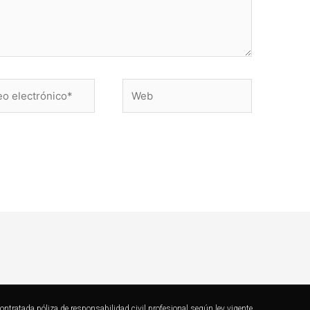
Web
ónico*
ratada póliza de responsabilidad civil profesional según ley vigente