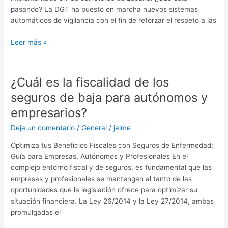
pasando? La DGT ha puesto en marcha nuevos sistemas
DGT!”
automáticos de vigilancia con el fin de reforzar el respeto a las
Leer más »
¿Cuál es la fiscalidad de los
¿Cuál
es
seguros de baja para autónomos y
la
empresarios?
fiscalidad
de
Deja un comentario
/
General
/
jaime
los
Optimiza tus Beneficios Fiscales con Seguros de Enfermedad:
seguros
Guía para Empresas, Autónomos y Profesionales En el
de
complejo entorno fiscal y de seguros, es fundamental que las
baja
empresas y profesionales se mantengan al tanto de las
para
oportunidades que la legislación ofrece para optimizar su
autónomos
situación financiera. La Ley 26/2014 y la Ley 27/2014, ambas
y
promulgadas el
empresarios?