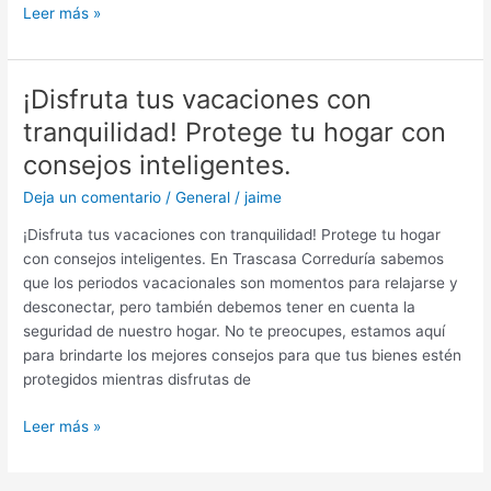
Leer más »
¡Disfruta tus vacaciones con
¡Disfruta
tus
tranquilidad! Protege tu hogar con
vacaciones
consejos inteligentes.
con
tranquilidad!
Deja un comentario
/
General
/
jaime
Protege
¡Disfruta tus vacaciones con tranquilidad! Protege tu hogar
tu
con consejos inteligentes. En Trascasa Correduría sabemos
hogar
que los periodos vacacionales son momentos para relajarse y
con
desconectar, pero también debemos tener en cuenta la
consejos
seguridad de nuestro hogar. No te preocupes, estamos aquí
inteligentes.
para brindarte los mejores consejos para que tus bienes estén
protegidos mientras disfrutas de
Leer más »