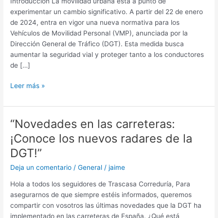
Introducción La movilidad urbana está a punto de
Lo
experimentar un cambio significativo. A partir del 22 de enero
Que
de 2024, entra en vigor una nueva normativa para los
Debes
Vehículos de Movilidad Personal (VMP), anunciada por la
Saber
Dirección General de Tráfico (DGT). Esta medida busca
Sobre
aumentar la seguridad vial y proteger tanto a los conductores
la
de […]
Normativa
de
Leer más »
VMP
2024
“Novedades en las carreteras:
“Novedades
en
¡Conoce los nuevos radares de la
las
DGT!”
carreteras:
¡Conoce
Deja un comentario
/
General
/
jaime
los
Hola a todos los seguidores de Trascasa Correduría, Para
nuevos
asegurarnos de que siempre estéis informados, queremos
radares
compartir con vosotros las últimas novedades que la DGT ha
de
implementado en las carreteras de España. ¿Qué está
la