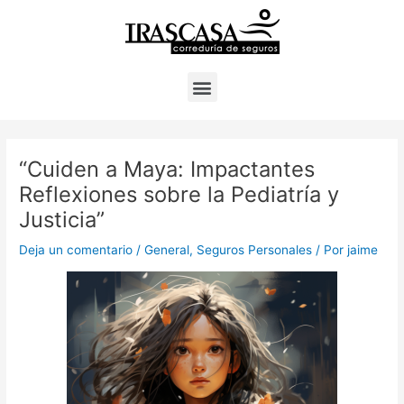
Ir
Navegación
al
de
contenido
entradas
Menú
“Cuiden a Maya: Impactantes
Reflexiones sobre la Pediatría y
Justicia”
Deja un comentario
/
General
,
Seguros Personales
/ Por
jaime