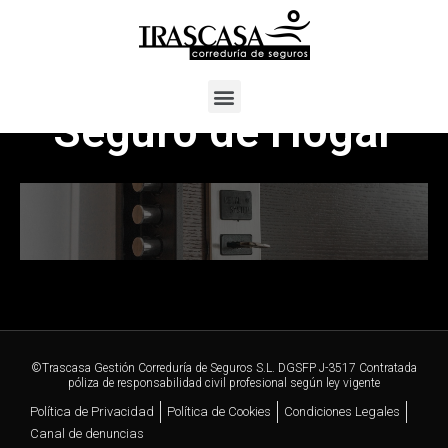
Ir
al
contenido
Menú
Seguro de Hogar
©Trascasa Gestión Correduría de Seguros S.L. DGSFP J-3517 Contratada
póliza de responsabilidad civil profesional según ley vigente
Política de Privacidad
Política de Cookies
Condiciones Legales
Canal de denuncias